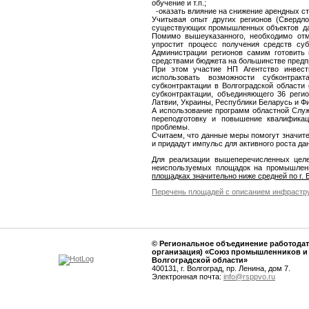
обучение и т.п.;
-оказать влияние на снижение арендных ста
Учитывая опыт других регионов (Свердло
существующих промышленных объектов дае
Помимо вышеуказанного, необходимо отм
упростит процесс получения средств суб
Администрации регионов самим готовить 
средствами бюджета на большинстве предп
При этом участие НП Агентство инвест
использовать возможности субконтрак
субконтрактации в Волгоградской области
субконтрактации, объединяющего 36 регио
Латвии, Украины, Республики Беларусь и Ф
А использование программ областной Слу
переподготовку и повышение квалификац
проблемы.
Считаем, что данные меры помогут значит
и придадут импульс для активного роста да
Для реализации вышеперечисленных целе
неиспользуемых площадок на промышленн
площадках значительно ниже средней по г. 
Перечень площадей с описанием инфрастру
© Региональное объединение работодат
организация) «Союз промышленников и
Волгоградской области»
400131, г. Волгоград, пр. Ленина, дом 7.
Электронная почта:
info@rsppvo.ru