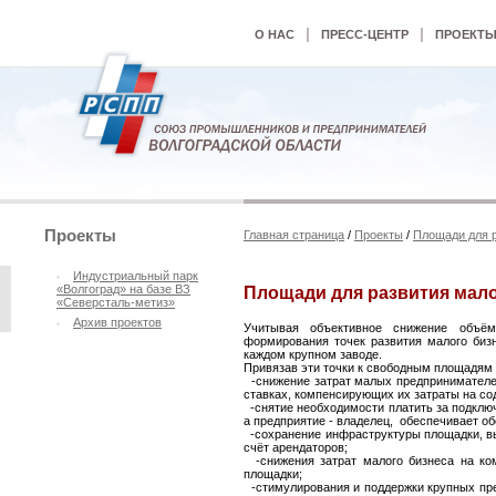
|
|
О НАС
ПРЕСС-ЦЕНТР
ПРОЕКТ
Проекты
Главная страница
/
Проекты
/
Площади для р
Индустриальный парк
«Волгоград» на базе ВЗ
Площади для развития мало
«Северсталь-метиз»
Архив проектов
Учитывая объективное снижение объём
формирования точек развития малого биз
каждом крупном заводе.
Привязав эти точки к свободным площадям 
-снижение затрат малых предпринимателей
ставках, компенсирующих их затраты на с
-снятие необходимости платить за подключ
а предприятие - владелец, обеспечивает об
-сохранение инфраструктуры площадки, выв
счёт арендаторов;
-снижения затрат малого бизнеса на ком
площадки;
-стимулирования и поддержки крупных пре