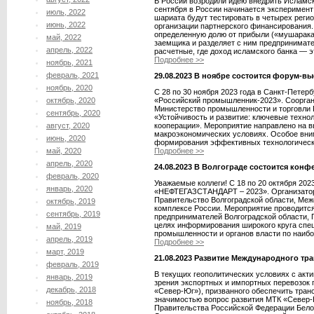
В России возродили идею внедрить Исламск
сентября в России начинается эксперимент 
июль, 2022
шариата будут тестировать в четырех регио
июнь, 2022
организации партнерского финансирования.
определенную долю от прибыли («мушарака»
май, 2022
заемщика и разделяет с ним предпринимате
апрель, 2022
расчетные, где доход исламского банка — эт
Подробнее >>
ноябрь, 2021
февраль, 2021
29.08.2023 В ноябре состоится форум-в
ноябрь, 2020
С 28 по 30 ноября 2023 года в Санкт-Пете
октябрь, 2020
«Российский промышленник-2023». Соорга
Министерство промышленности и торговли Р
сентябрь, 2020
«Устойчивость и развитие: ключевые техно
август, 2020
кооперации». Мероприятие направлено на 
макроэкономических условиях. Особое вни
июнь, 2020
формирования эффективных технологически
май, 2020
Подробнее >>
апрель, 2020
24.08.2023 В Волгограде состоится ко
февраль, 2020
Уважаемые коллеги! С 18 по 20 октября 2023
январь, 2020
«НЕФТЕГАЗСТАНДАРТ – 2023». Организатор
Правительство Волгоградской области, Меж
октябрь, 2019
комплексе России. Мероприятие проводитс
сентябрь, 2019
предпринимателей Волгоградской области,
целях информирования широкого круга спец
май, 2019
промышленности и органов власти по наибол
апрель, 2019
Подробнее >>
март, 2019
21.08.2023 Развитие Международного тр
февраль, 2019
В текущих геополитических условиях с ак
январь, 2019
зрения экспортных и импортных перевозок 
декабрь, 2018
«Север-Юг»), призванного обеспечить тран
значимостью вопрос развития МТК «Север-
ноябрь, 2018
Правительства Российской Федерации Белоу