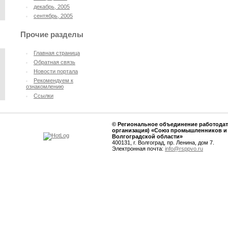
декабрь, 2005
сентябрь, 2005
Прочие разделы
Главная страница
Oбратная связь
Новости портала
Рекомендуем к
ознакомлению
Ссылки
© Региональное объединение работодат
организация) «Союз промышленников и
Волгоградской области»
400131, г. Волгоград, пр. Ленина, дом 7.
Электронная почта:
info@rsppvo.ru