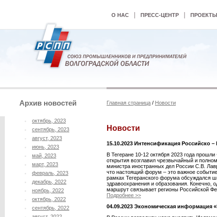
|
|
О НАС
ПРЕСС-ЦЕНТР
ПРОЕКТ
Архив новостей
Главная страница
/
Новости
октябрь, 2023
Новости
сентябрь, 2023
август, 2023
15.10.2023 Интенсификация Российско –
июнь, 2023
В Тегеране 10-12 октября 2023 года прош
май, 2023
открытия возглавил чрезвычайный и полном
март, 2023
министра иностранных дел России С.В. Лавр
что настоящий форум – это важное событие
февраль, 2023
рамках Тегеранского форума обсуждался ши
декабрь, 2022
здравоохранения и образования. Конечно,
маршрут связывает регионы Российской Фед
ноябрь, 2022
Подробнее >>
октябрь, 2022
04.09.2023 Экономическая информация 
сентябрь, 2022
август, 2022