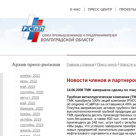
|
|
О НАС
ПРЕСС-ЦЕНТР
ПРОЕКТ
Архив пресс-релизов
Главная страница
/
Пресс-центр
/
Новости ч
ноябрь, 2022
Новости членов и партнеро
июнь, 2022
май, 2022
14.06.2008 TMK завершила сделку по по
сентябрь, 2020
Трубная металлургическая компания (TMK
август, 2020
TMK приобрела 100% акций компании IPSCO 
май, 2020
об опционе «Call/Put» на оставшиеся 49% а
Покупка американских активов трубного би
февраль, 2020
высокотехнологичной трубной продукции дл
январь, 2020
ТМК приобрела десять производственных пл
тонн бесшовных, а также 450 тыс. тонн заго
октябрь, 2019
производить до 240 тыс. штук труб с резь
сентябрь, 2019
«Мы рады, что успешно завершили приобрет
новых предприятий значительно расширяет
апрель, 2019
нефтегазового сортамента и выхода на кр
январь, 2018