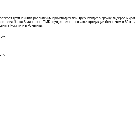
__________________________________________
является крупнейшим российским производителем труб, входит в тройку лидеров миров
оставил более 3 млн. тонн. ТМК осуществляет поставки продукции более чем в 60 стр
ены в России и в Румынии:
од»;
д»;