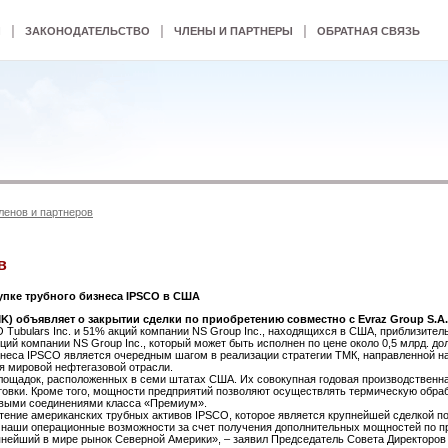
|
|
|
Ы
ЗАКОНОДАТЕЛЬСТВО
ЧЛЕНЫ И ПАРТНЕРЫ
ОБРАТНАЯ СВЯЗЬ
ленов и партнеров
в
купке трубного бизнеса IPSCO в США
) объявляет о закрытии сделки по приобретению совместно с Evraz Group S.A.
Tubulars Inc. и 51% акций компании NS Group Inc., находящихся в США, приблизител
кций компании NS Group Inc., который может быть исполнен по цене около 0,5 млрд. 
знеса IPSCO является очередным шагом в реализации стратегии ТМК, направленной н
я мировой нефтегазовой отрасли.
ощадок, расположенных в семи штатах США. Их совокупная годовая производственная 
товки. Кроме того, мощности предприятий позволяют осуществлять термическую обработк
бовыми соединениями класса «Премиум».
ение американских трубных активов IPSCO, которое является крупнейшей сделкой п
 наши операционные возможности за счет получения дополнительных мощностей по п
упнейший в мире рынок Северной Америки», – заявил Председатель Совета Директор