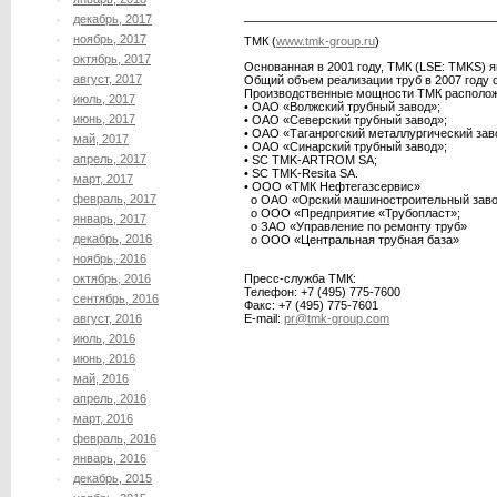
______________________________________
декабрь, 2017
ноябрь, 2017
ТМК (
www.tmk-group.ru
)
октябрь, 2017
Основанная в 2001 году, ТМК (LSE: TMKS) 
август, 2017
Общий объем реализации труб в 2007 году с
Производственные мощности ТМК располож
июль, 2017
• ОАО «Волжский трубный завод»;
июнь, 2017
• ОАО «Северский трубный завод»;
• ОАО «Таганрогский металлургический зав
май, 2017
• ОАО «Синарский трубный завод»;
апрель, 2017
• SC TMK-ARTROM SA;
• SC TMK-Resita SA.
март, 2017
• ООО «ТМК Нефтегазсервис»
февраль, 2017
o ОАО «Орский машиностроительный заво
o ООО «Предприятие «Трубопласт»;
январь, 2017
o ЗАО «Управление по ремонту труб»
декабрь, 2016
o ООО «Центральная трубная база»
ноябрь, 2016
октябрь, 2016
Пресс-служба ТМК:
Телефон: +7 (495) 775-7600
сентябрь, 2016
Факс: +7 (495) 775-7601
август, 2016
E-mail:
pr@tmk-group.com
июль, 2016
июнь, 2016
май, 2016
апрель, 2016
март, 2016
февраль, 2016
январь, 2016
декабрь, 2015