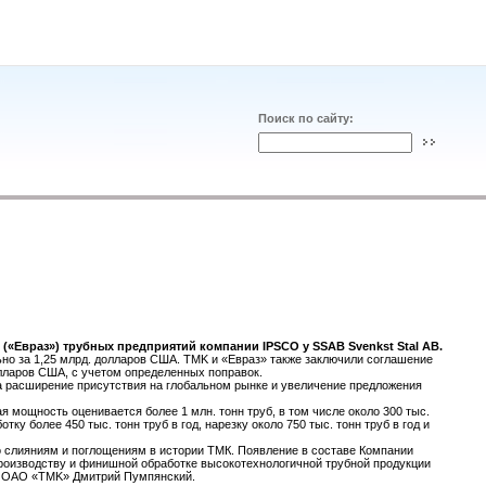
Поиск по сайту:
 («Евраз») трубных предприятий компании IPSCO у SSAB Svenkst Stal AB.
ьно за 1,25 млрд. долларов США. TMK и «Евраз» также заключили соглашение
долларов США, с учетом определенных поправок.
а расширение присутствия на глобальном рынке и увеличение предложения
мощность оценивается более 1 млн. тонн труб, в том числе около 300 тыс.
у более 450 тыс. тонн труб в год, нарезку около 750 тыс. тонн труб в год и
о слияниям и поглощениям в истории ТМК. Появление в составе Компании
роизводству и финишной обработке высокотехнологичной трубной продукции
ов ОАО «TMK» Дмитрий Пумпянский.